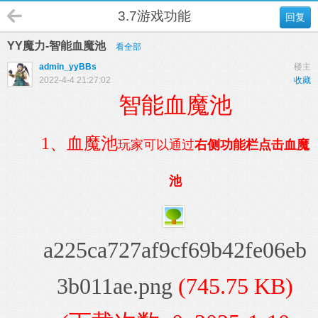
3.7游戏功能
回复
YY魔力-智能血魔池
看全部
admin_yyBBs
楼主
2022-4-4 21:27:02
收藏
智能血魔池
1、血魔池
玩家可以通过
右侧功能栏点击血魔
池
a225ca727af9cf69b42fe06eb
3b011ae.png
(745.75 KB)