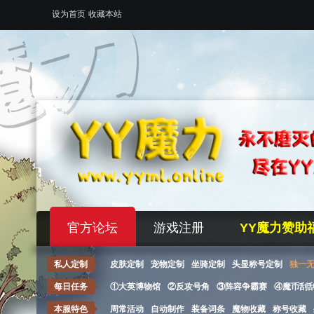
设为首页
收藏本站
官方论坛
游戏注册
YY魔力赞助
私人定制
皮肤定制
宠物定制
坐骑定制
头显称号定制
独一
每日任务
①大英博物馆
②反攻号角
③阵容争霸赛
④魔币刮
本服特色
周常活动
自动制作
装备词条
魔物收藏
称号收藏