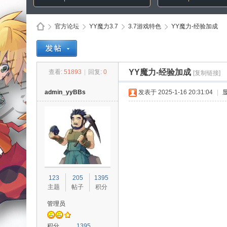
官方论坛
YY魔力3.7
3.7游戏特色
YY魔力-经验加成
Di
»
›
›
›
YY魔力-经验加成
查看:
51893
|
回复:
0
[复制链接]
admin_yyBBs
发表于 2025-1-16 20:31:04
|
sc
123
205
1395
主题
帖子
积分
管理员
积分
1395