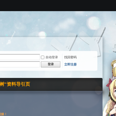
自动登录
找回密码
登录
立即注册
界树"资料导引页
枯燥！