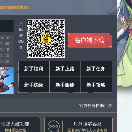
游戏功能持续增加！
扫
码
进
04-16
QQ
01-05
群
04-15
01-10
04-16
03-11
新手福利
新手上路
新手任务
01-18
04-04
新手练级
新手搬砖
新手攻略
04-16
04-16
官方任务自助目录
快捷系统功能
对外挂零容忍
快捷系统功能
匿名保护举报人,人皆有责