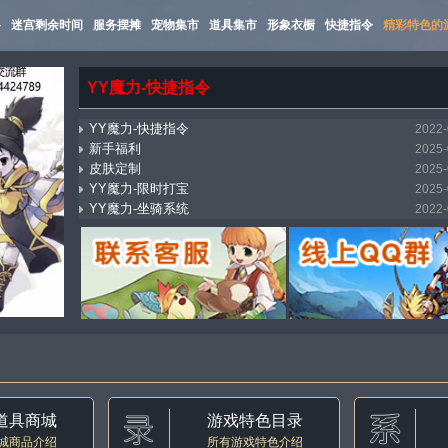
路
迷宫剩余时间
服务摆摊
宠物集市
道具集市
形象衣橱
快捷指令
精彩特色的
YY魔力-快捷指令
YY魔力-快捷指令
2022-
新手福利
2025-
皮肤定制
2025-
YY魔力-限时打宝
2025-
YY魔力-坐骑系统
2022-
mostbet_xnpi
2026-
YY魔力-万能传送（飞机）
2025-
YY魔力-集市系统
2022-
YY魔力-自动寻路
2022-
YY魔力-称号收藏
2022-
道具商城
游戏特色目录
城商品介绍
所有游戏特色介绍