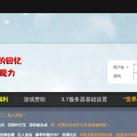
用户名
密码
福利
游戏赞助
3.7服务器基础设置
"世
无二，私人定制！
刮乐
⑤限时打宝
⑥经验加成
周一至周日活动开不停,夜夜越有歌！
坐骑收藏
百人道场
爆率和额外BP
深渊玩法
丰富多彩的游戏内容，使游戏不再