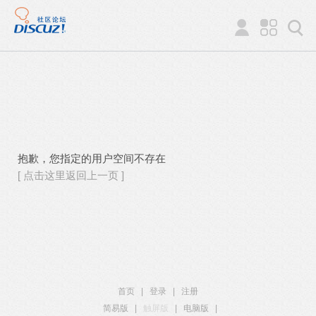
抱歉，您指定的用户空间不存在
[ 点击这里返回上一页 ]
首页
|
登录
|
注册
简易版
|
触屏版
|
电脑版
|