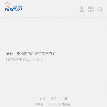
抱歉，您指定的用户空间不存在
[ 点击这里返回上一页 ]
首页
|
登录
|
注册
简易版
|
触屏版
|
电脑版
|