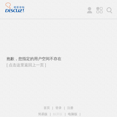
抱歉，您指定的用户空间不存在
[ 点击这里返回上一页 ]
首页
|
登录
|
注册
简易版
|
触屏版
|
电脑版
|