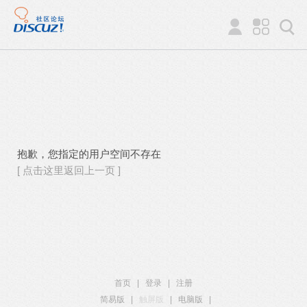
抱歉，您指定的用户空间不存在
[ 点击这里返回上一页 ]
首页
|
登录
|
注册
简易版
|
触屏版
|
电脑版
|