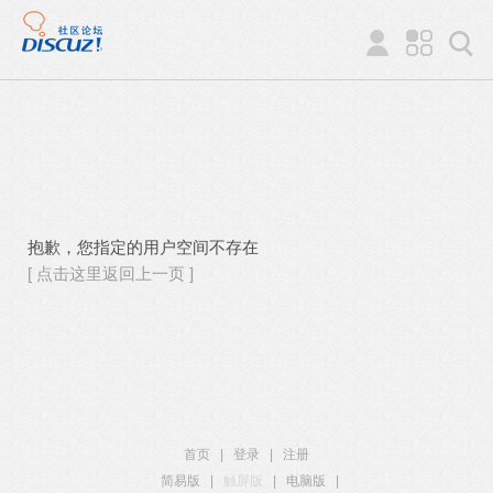
抱歉，您指定的用户空间不存在
[ 点击这里返回上一页 ]
首页
|
登录
|
注册
简易版
|
触屏版
|
电脑版
|