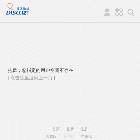
抱歉，您指定的用户空间不存在
[ 点击这里返回上一页 ]
首页
|
登录
|
注册
简易版
|
触屏版
|
电脑版
|