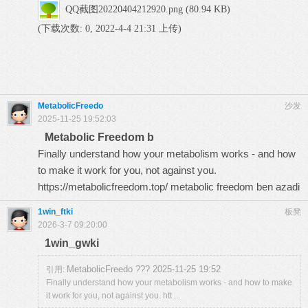
QQ截图20220404212920.png
(80.94 KB)
(下载次数: 0, 2022-4-4 21:31 上传)
MetabolicFreedo
沙发
2025-11-25 19:52:03
Metabolic Freedom b
Finally understand how your metabolism works - and how
to make it work for you, not against you.
https://metabolicfreedom.top/ metabolic freedom ben azadi
1win_ftki
板凳
2026-3-7 09:20:00
1win_gwki
MetabolicFreedo ??? 2025-11-25 19:52
引用:
Finally understand how your metabolism works - and how to make
it work for you, not against you. htt ...