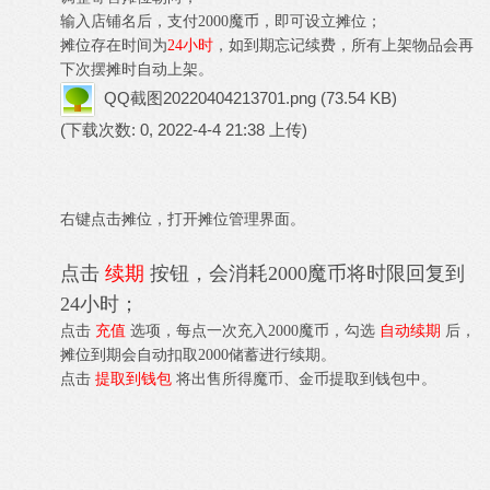
输入店铺名后，支付2000魔币，即可设立摊位；
摊位存在时间为
24小时
，如到期忘记续费，所有上架物品会再
下次摆摊时自动上架。
QQ截图20220404213701.png
(73.54 KB)
(下载次数: 0, 2022-4-4 21:38 上传)
右键点击摊位，打开摊位管理界面。
点击
续期
按钮，会消耗2000魔币将时限回复到
24小时；
点击
充值
选项，每点一次充入2000魔币，勾选
自动续期
后，
摊位到期会自动扣取2000储蓄进行续期。
点击
提取到钱包
将出售所得魔币、金币提取到钱包中。