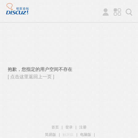
抱歉，您指定的用户空间不存在
[ 点击这里返回上一页 ]
首页
|
登录
|
注册
简易版
|
触屏版
|
电脑版
|