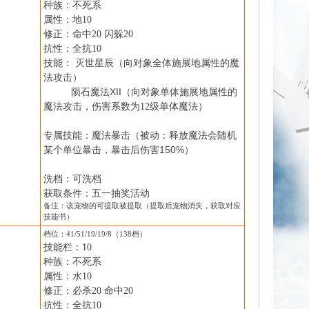
种族：不死系
属性：地
10
修正：命中
20 闪躲20
抗性：全抗
10
技能：
灭世星辰（向对象全体施展地属性的魔
法攻击）
陨石魔法XII（
向对象单体施展地属性的
）
魔法攻击，伤害系数为
12级单体魔法
专属技能：魔法暴击（被动：释放魔法会随机
某个单位暴击，暴击后伤害150%）
洗档：可洗档
获取条件：五一抽奖活动
备注：该宠物的可提取被提取（提取后宠物消失，获取对应
技能书）
档位：
41
/
51
/
19
/1
9
/8（13
8
档）
技能栏：
10
种族：不死系
属性：水
10
修正：必杀
20 命中20
抗性：全抗
10