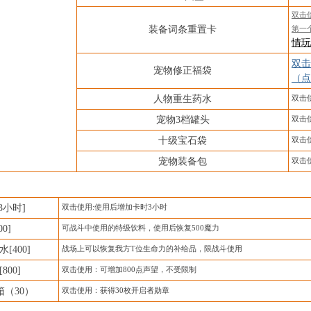
双击
装备词条重置卡
第一
情玩
双击
宠物修正福袋
（点
人物重生药水
双击
宠物
3档罐头
双击
十级宝石袋
双击
宠物装备包
双击
[3小时]
双击使用
:使用后增加卡时3小时
00]
可战斗中使用的特级饮料，使用后恢复
500魔力
水
[400]
战场上可以恢复我方
T位生命力的补给品，限战斗使用
[800]
双击使用：可增加
800点声望，不受限制
箱（
30）
双击使用：获得
30枚开启者勋章