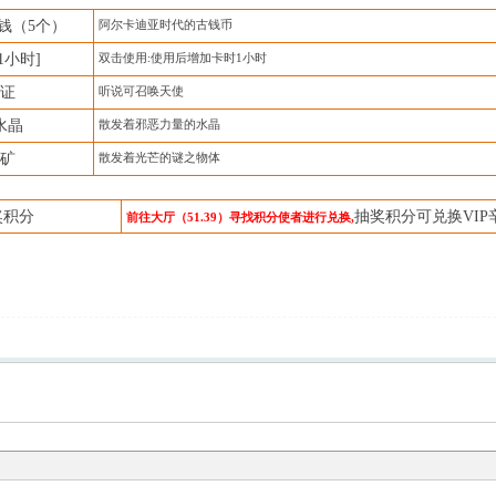
钱（
5个）
阿尔卡迪亚时代的古钱币
[1小时]
双击使用
:使用后增加卡时1小时
证
听说可召唤天使
水晶
散发着邪恶力量的水晶
矿
散发着光芒的谜之物体
奖积分
抽奖积分可兑换
VI
前往大厅（
51.39）寻找积分使者进行兑换,