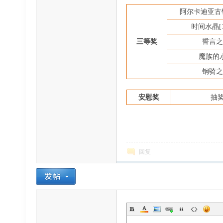
阿尔卡迪亚古
时间水晶
三等奖
誓言之
魔族的
钢骑之
安慰奖
抽
回复