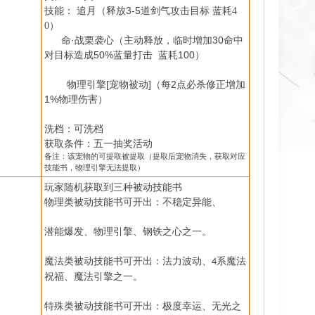
（释放3-5道剑气攻击目标
技能：
追月
蓝耗
4
）
0
命·战栗袭心（主动释放，临时增加30命中
对目标造成50%蓝量打击 蓝耗100）
[宠物被动]（每2点必杀修正增加
物理引擎
1%物理伤害）
洗档：可洗档
获取条件：五一抽奖活动
备注：该宠物的可提取被提取（提取后宠物消失，获取对应
技能书，物理引擎无法提取）
玩家随机获取到三种被动技能书
物理类被动技能书可开出：不稳定异能、
潜能爆发、物理引擎、钢铁之心之一。
魔法类被动技能书可开出：法力波动、
系魔法
4
祝福、魔法引擎之一。
特殊类被动技能书可开出：极度幸运、无光之