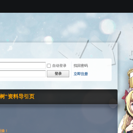
自动登录
找回密码
登录
立即注册
界树"资料导引页
枯燥！