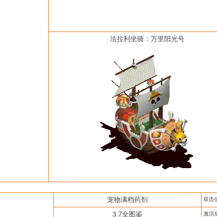
法拉利坐骑：万里阳光号
宠物满档药剂
双击
3.7全图鉴
激活