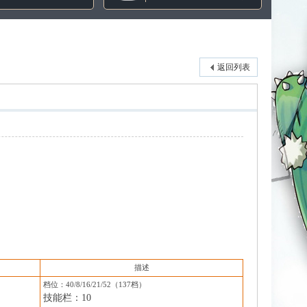
返回列表
描述
档位：
40
/
8
/
16
/
21
/
52
（
13
7
档）
技能栏：
10