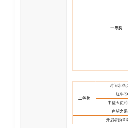
一等奖
时间水晶
红牛
[5
二等奖
中型天使药
声望之果
开启者勋章