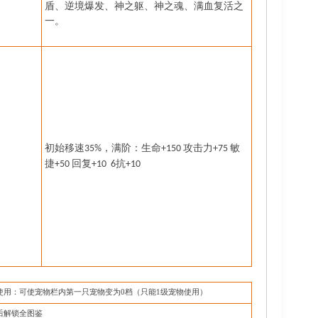
盾、逆境爆发、神之躯、神之魂、满血复活之
一。
初始移速
，
满阶：生命
攻击力
敏
35%
+
15
0
+75
捷
回复
抗
+50
+10 6
+10
使用：可使宠物栏内第一只宠物变为
0档（只能1级宠物使用）
后解锁全图鉴