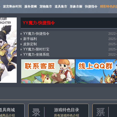
路
迷宫剩余时间
服务摆摊
宠物集市
道具集市
形象衣橱
快捷指令
精彩特色的
YY魔力-快捷指令
YY魔力-快捷指令
2022-
新手福利
2025-
皮肤定制
2025-
YY魔力-限时打宝
2025-
YY魔力-坐骑系统
2022-
mostbet_xnpi
2026-
YY魔力-万能传送（飞机）
2025-
YY魔力-集市系统
2022-
YY魔力-自动寻路
2022-
YY魔力-称号收藏
2022-
道具商城
游戏特色目录
城商品介绍
所有游戏特色介绍