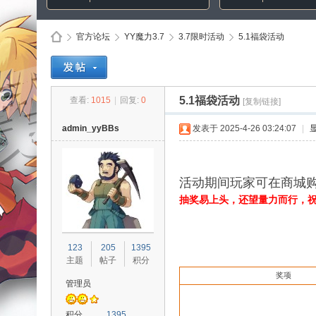
官方论坛
YY魔力3.7
3.7限时活动
5.1福袋活动
Di
»
›
›
›
5.1福袋活动
查看:
1015
|
回复:
0
[复制链接]
admin_yyBBs
发表于 2025-4-26 03:24:07
|
活动期间玩家可在商城购买
抽奖易上头，还望量力而行，
sc
123
205
1395
主题
帖子
积分
奖项
管理员
积分
1395