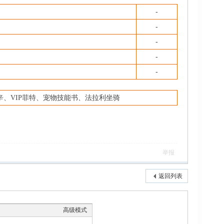
-
-
-
-
-
P辛、VIP菲特、宠物技能书、法拉利坐骑
举报
返回列表
高级模式