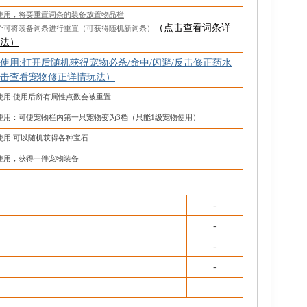
使用，将要重置词条的装备放置物品栏
（点击查看词条详
个可将装备词条进行重置（可获得随机新词条）
法）
使用
:打开后随机获得宠物必杀/命中/闪避/反击修正药水
击查看宠物修正详情玩法）
使用
:使用后所有属性点数会被重置
使用：可使宠物栏内第一只宠物变为
3档（只能1级宠物使用）
使用
:可以随机获得各种宝石
使用，获得一件宠物装备
-
-
-
-