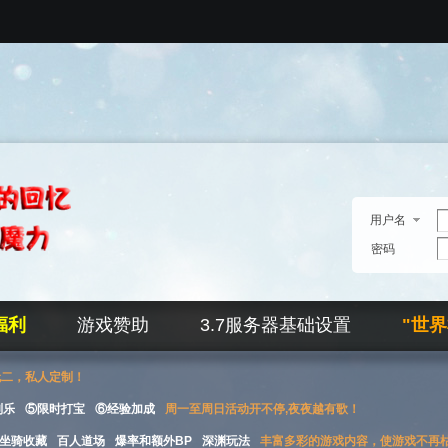
用户名
密码
福利
游戏赞助
3.7服务器基础设置
"世
无二，私人定制！
刮乐
⑤限时打宝
⑥经验加成
周一至周日活动开不停,夜夜越有歌！
坐骑收藏
百人道场
爆率和额外BP
深渊玩法
丰富多彩的游戏内容，使游戏不再