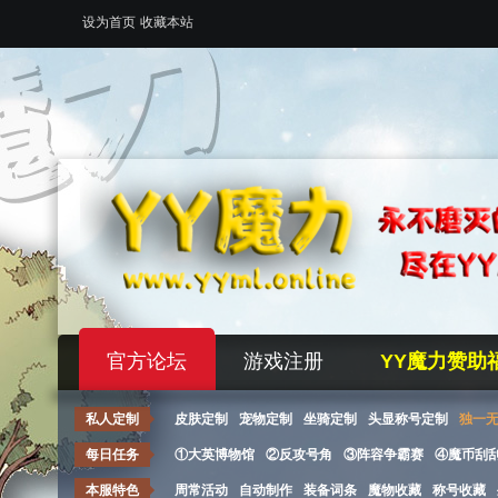
设为首页
收藏本站
官方论坛
游戏注册
YY魔力赞助
私人定制
皮肤定制
宠物定制
坐骑定制
头显称号定制
独一
每日任务
①大英博物馆
②反攻号角
③阵容争霸赛
④魔币刮
本服特色
周常活动
自动制作
装备词条
魔物收藏
称号收藏