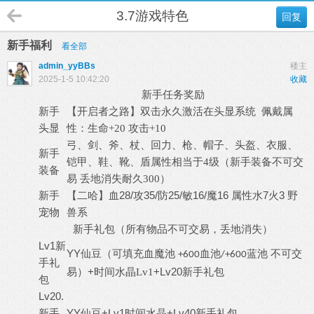
3.7游戏特色
回复
新手福利
看全部
admin_yyBBs
楼主
2025-1-5 10:42:20
收藏
新手任务奖励
新手
【开启者之路】
双击永久激活在头显系统
佩戴属
头显
性：生命
+20 攻击+10
弓、剑、斧、杖、回力、枪、帽子、头盔、衣服、
新手
铠甲、鞋、靴、盾属性相当于
4级（新手装备不可交
装备
易 丢地消失耐久300）
新手
【二哈】血28/攻35/防25/敏16/魔16
7火3 野
属性水
宠物
兽系
新手礼包（所有物品不可交易，丢地消失）
Lv1新
YY仙豆
（可填充血魔池
血池
蓝池 不可交
+600
/+600
手礼
+
+Lv20新手礼包
易）
时间水晶
Lv1
包
Lv20.
新手
YY仙豆+Lv1时间水晶+Lv40新手礼包