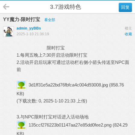
3.7游戏特色
回复
YY魔力-限时打宝
看全部
admin_yyBBs
楼主
2025-1-10 21:36:19
收藏
限时打宝
1.每周五晚上7:30开启活动限时打宝
2.活动开启后玩家可通过活动栏右侧小箭头传送至NPC面
前
3d1ff31e5a22bd76fbfca4c004d93008.jpg
(858.76
KB)
(下载次数: 0, 2025-1-10 21:33 上传)
3.与NPC限时打宝对话进入活动场地
135ccf276223b01147aa27e85dd0fee2.png
(824.29
KB)