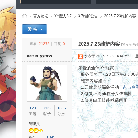
官方论坛
YY魔力3.7
3.7维护公告
2025.7.23维护内容
Di
»
›
›
›
2025.7.23维护内容
查看:
21272
|
回复:
0
[复制链接]
admin_yyBBs
发表于 2025-7-23 14:40:52
|
亲爱的全体YY玩家：
服务器将于7.23日下午3：00
维护内容如下：
1.开放暑期福袋活动
点击查
2.修复上周pk称号头饰属性
3.修复白王技能喊话问题
sc
123
205
1395
主题
帖子
积分
管理员
积分
1395