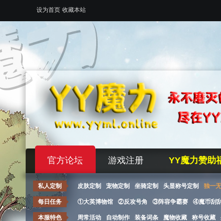
设为首页
收藏本站
官方论坛
游戏注册
YY魔力赞助
私人定制
皮肤定制
宠物定制
坐骑定制
头显称号定制
独一
每日任务
①大英博物馆
②反攻号角
③阵容争霸赛
④魔币刮
本服特色
周常活动
自动制作
装备词条
魔物收藏
称号收藏