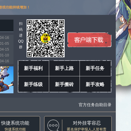
游戏功能持续增加！
扫
码
进
04-16
QQ
01-05
群
04-15
01-10
04-16
03-11
新手福利
新手上路
新手任务
01-18
04-04
新手练级
新手搬砖
新手攻略
04-16
04-16
官方任务自助目录
快捷系统功能
对外挂零容忍
快捷系统功能
匿名保护举报人,人皆有责