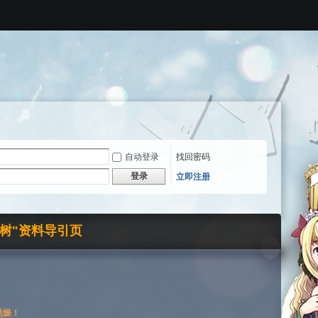
自动登录
找回密码
登录
立即注册
界树"资料导引页
枯燥！