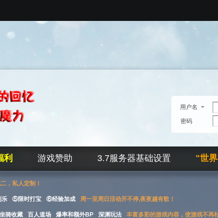
用户名
密码
福利
游戏赞助
3.7服务器基础设置
"世
无二，私人定制！
刮乐
⑤限时打宝
⑥经验加成
周一至周日活动开不停,夜夜越有歌！
坐骑收藏
百人道场
爆率和额外BP
深渊玩法
丰富多彩的游戏内容，使游戏不再