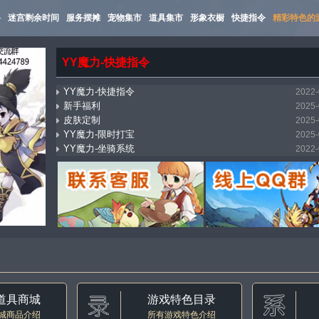
路
迷宫剩余时间
服务摆摊
宠物集市
道具集市
形象衣橱
快捷指令
精彩特色的
YY魔力-快捷指令
YY魔力-快捷指令
2022-
新手福利
2025-
皮肤定制
2025-
YY魔力-限时打宝
2025-
YY魔力-坐骑系统
2022-
mostbet_xnpi
2026-
YY魔力-万能传送（飞机）
2025-
YY魔力-集市系统
2022-
YY魔力-自动寻路
2022-
YY魔力-称号收藏
2022-
道具商城
游戏特色目录
城商品介绍
所有游戏特色介绍