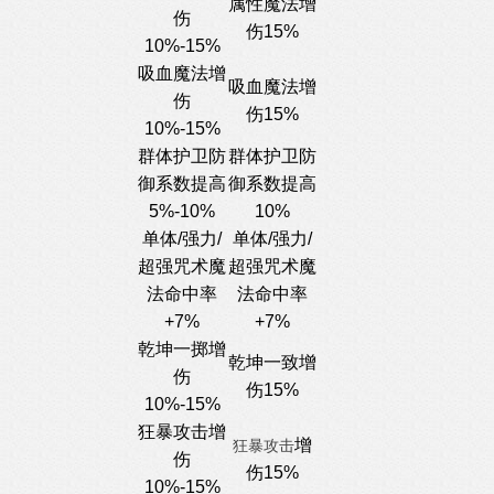
属性魔法增
伤
伤15%
10%-15%
吸血魔法增
吸血魔法增
伤
伤15%
10%-15%
群体护卫防
群体护卫防
御系数提高
御系数提高
5%-10%
10%
单体/强力/
单体/强力/
超强咒术魔
超强咒术魔
法命中率
法命中率
+7%
+7%
乾坤一掷增
乾坤一致增
伤
伤15%
10%-15%
狂暴攻击增
增
狂暴攻击
伤
伤15%
10%-15%