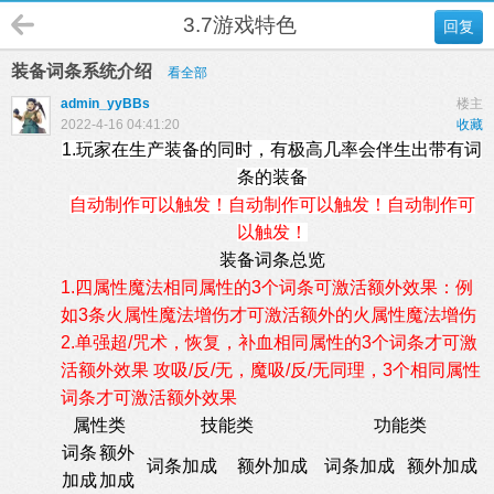
3.7游戏特色
回复
装备词条系统介绍
看全部
admin_yyBBs
楼主
2022-4-16 04:41:20
收藏
1.玩家在生产装备的同时，有极高几率会伴生出带有词
条的装备
自动制作可以触发！
自动制作
可以
触发！
自动制作
可
以触发！
装备词条总览
1.四属性魔法相同属性的3个词条可激活额外效果：例
如3条火属性魔法增伤才可激活额外的火属性魔法增伤
2.单强超/咒术，恢复，补血相同属性的3个词条才可激
活额外效果 攻吸/反/无，魔吸/反/无同理，3个相同属性
词条才可激活额外效果
属性类
技能类
功能类
词条
额外
词条加成
额外加成
词条加成
额外加成
加成
加成