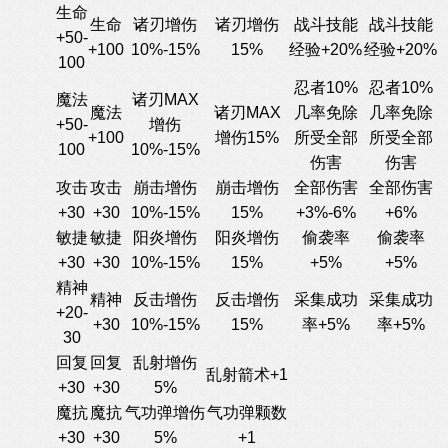
生命
生命
诸刃增伤
诸刃增伤
战斗技能
战斗技能
+50-
+100
10%-15%
15%
经验+20%
经验+20%
100
忍者10%
忍者10%
魔法
诸刃MAX
魔法
诸刃MAX
几率免除
几率免除
+50-
增伤
+100
增伤15%
所受全部
所受全部
100
10%-15%
伤害
伤害
攻击
攻击
崩击增伤
崩击增伤
全部伤害
全部伤害
+30
+30
10%-15%
15%
+3%-6%
+6%
敏捷
敏捷
阳炎增伤
阳炎增伤
偷袭率
偷袭率
+30
+30
10%-15%
15%
+5%
+5%
精神
精神
反击增伤
反击增伤
采集成功
采集成功
+20-
+30
10%-15%
15%
率+5%
率+5%
30
回复
回复
乱射增伤
乱射箭术+1
+30
+30
5%
魔抗
魔抗
气功弹增伤
气功弹颗数
+30
+30
5%
+1