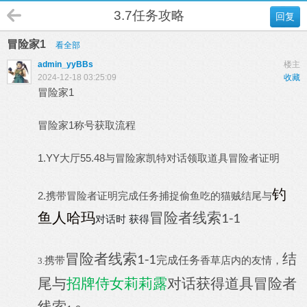
3.7任务攻略
回复
冒险家1
看全部
admin_yyBBs
楼主
2024-12-18 03:25:09
收藏
冒险家1
冒险家1称号获取流程
1.YY大厅55.48与冒险家凯特对话领取道具冒险者证明
钓
2.携带冒险者证明完成任务
捕捉偷鱼吃的猫贼
结尾与
鱼人哈玛
冒险者线索
1-1
对话时 获得
冒险者线索
结
1-1
携带
完成任务
香草店内的友情
，
3.
尾与
招牌侍女莉莉露
对话获得道具冒险者