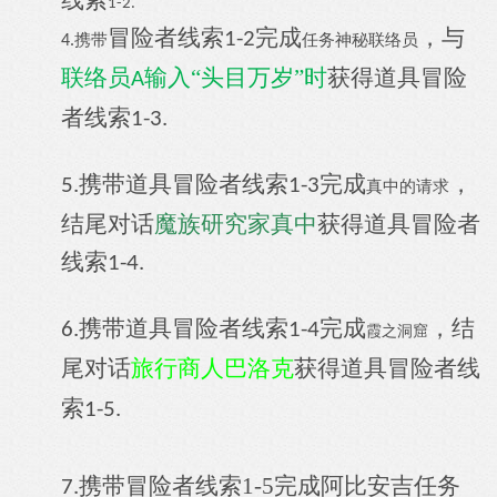
线索
1-2.
冒险者线索
完成
，与
1-2
神秘联络员
携带
任务
4.
联络员
输入“头目万岁”时
获得道具冒险
A
者线索
1-3.
携带道具冒险者线索
完成
，
5.
1-3
真中的请求
结尾对话
魔族研究家真中
获得道具冒险者
线索
1-4.
携带道具冒险者线索
完成
，结
6.
1-4
霞之洞窟
尾对话
旅行商人巴洛克
获得道具冒险者线
索
1-5.
携带
冒险者线索1-5完成
阿比安吉任务
7.