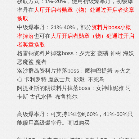
获取方式：1%-20%，使用初级爆率丹，初级爆
率丹在
大厅开启者勋章（物）处通过开启者奖章
换取
中级爆率丹：21%-40%，部分
资料片boss小概
率掉落
也可在
大厅开启者勋章（物）处通过开启
者奖章换取
格雷钠资料片掉落boss：夕无玄 夔磷 神树 海妖
恶魔鲨 魔者
洛沙群岛资料片掉落boss：魔神巴提姆 赤火之
心 卡利罗特 魔族士兵 影魅 不死鸟
阿提亚斯的阴谋料片掉落boss：女神菲妮雅 阿
卡斯 古代水怪 布鲁梅尔
高级爆率丹：可支持1%吃到60%，41%-60%只
能服用高级爆率丹。商城购买