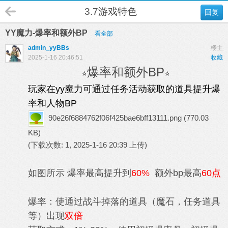
3.7游戏特色
回复
YY魔力-爆率和额外BP
看全部
admin_yyBBs
楼主
2025-1-16 20:46:51
收藏
爆率和额外BP
⭐
⭐
玩家在yy魔力可通过任务活动获取的道具提升爆
率和人物BP
90e26f6884762f06f425bae6bff13111.png
(770.03
KB)
(下载次数: 1, 2025-1-16 20:39 上传)
如图所示 爆率最高提升到
60%
额外bp最高
60点
爆率：使通过战斗掉落的道具（魔石，任务道具
等）出现
双倍