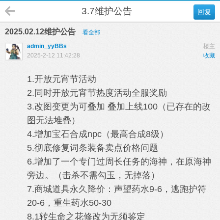
3.7维护公告
回复
2025.02.12维护公告
看全部
admin_yyBBs
楼主
2025-2-12 11:42:28
收藏
1.开放元
宵节活动
2.同时开放元
宵节热度活动
全服奖励
3.改图变更为可叠加 叠加上线100（已存在的改
图无法堆叠）
4.增加
宝石合成
npc（最高合成8级）
5.彻底修复词条装备卖点价格问题
6.增加了一个专门过周长任务的海神，在原海神
旁边。（击杀不需勾玉，无掉落）
7.商城道具永久降价：声望药水9-6，逃跑护符
20-6，重生药水50-30
8.1转生命之花修改为无须鉴定