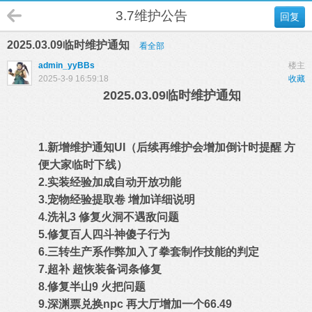
3.7维护公告
回复
2025.03.09临时维护通知
看全部
admin_yyBBs
楼主
2025-3-9 16:59:18
收藏
2025.03.09临时维护通知
1.新增维护通知UI（后续再维护会增加倒计时提醒 方
便大家临时下线）
2.实装经验加成自动开放功能
3.宠物经验提取卷 增加详细说明
4.洗礼3 修复火洞不遇敌问题
5.修复百人四斗神傻子行为
6.三转生产系作弊加入了拳套制作技能的判定
7.超补 超恢装备词条修复
8.修复半山9 火把问题
9.深渊票兑换npc 再大厅增加一个66.49