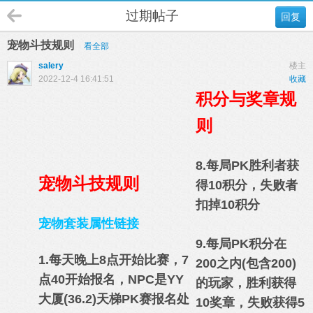
过期帖子
回复
宠物斗技规则
看全部
salery
楼主
2022-12-4 16:41:51
收藏
积分与奖章规
则
8.每局PK胜利者获
宠物斗技规则
得10积分，失败者
扣掉10积分
宠物套装属性链接
9.每局PK积分在
1.每天晚上8点开始比赛，7
200之内(包含200)
点40开始报名，NPC是YY
的玩家，胜利获得
大厦(36.2)天梯PK赛报名处
10奖章，失败获得5