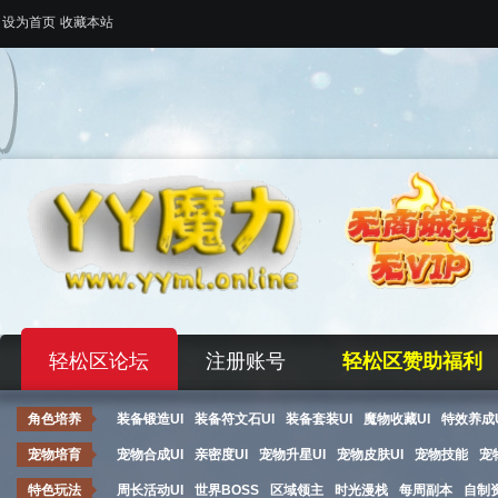
设为首页
收藏本站
轻松区论坛
注册账号
轻松区赞助福利
角色培养
装备锻造UI
装备符文石UI
装备套装UI
魔物收藏UI
特效养成U
宠物培育
宠物合成UI
亲密度UI
宠物升星UI
宠物皮肤UI
宠物技能
宠
特色玩法
周长活动UI
世界BOSS
区域领主
时光漫栈
每周副本
自制