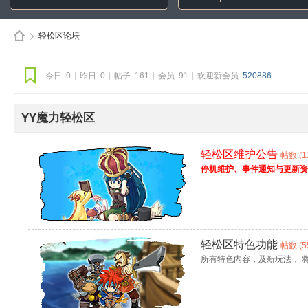
轻松区论坛
今日:
0
|
昨日:
0
|
帖子:
161
|
会员:
91
|
欢迎新会员:
520886
Di
»
YY魔力轻松区
轻松区维护公告
帖数:(1
停机维护、事件通知与更新资
sc
轻松区特色功能
帖数:(5
所有特色内容，及新玩法， 