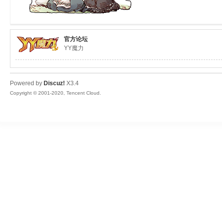
ar
官方论坛
YY魔力
Powered by
Discuz!
X3.4
Copyright © 2001-2020, Tencent Cloud.
d